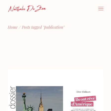
Skip
to
the
content
Home
Posts tagged "publication"